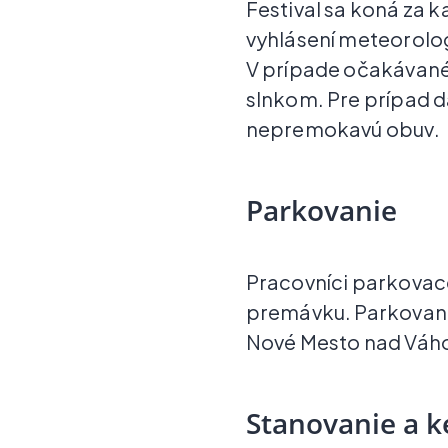
Festival sa koná za 
vyhlásení meteorolog
V prípade očakávané
slnkom. Pre prípad d
nepremokavú obuv.
Parkovanie
Pracovníci parkovace
premávku. Parkovanie 
Nové Mesto nad Váho
Stanovanie a 