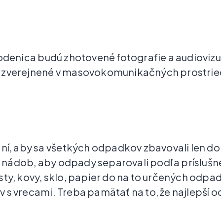
Lodenica budú zhotovené fotografie a audioviz
ú zverejnené v masovokomunikačných prostri
aní, aby sa všetkých odpadkov zbavovali len do
nádob, aby odpady separovali podľa príslušn
sty, kovy, sklo, papier do na to určených odp
 s vrecami. Treba pamätať na to, že najlepší o