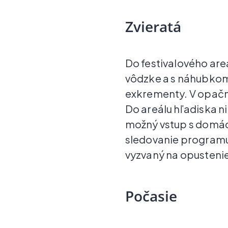
Zvieratá
Do festivalového are
vôdzke a s náhubkom.
exkrementy. V opačn
Do areálu hľadiska n
možný vstup s domác
sledovanie programu
vyzvaný na opustenie
Počasie