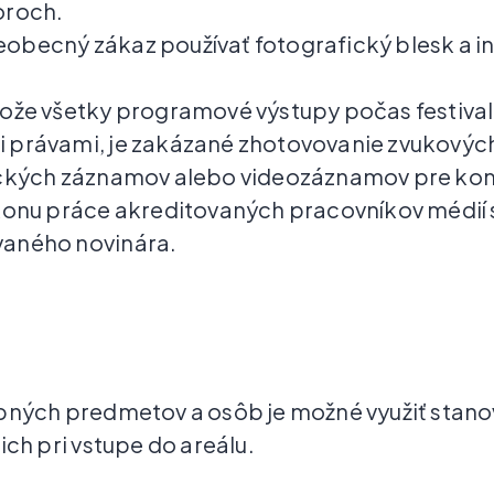
oroch.
všeobecný zákaz používať fotografický blesk a i
ože všetky programové výstupy počas festival
 právami, je zakázané zhotovovanie zvukovýc
fických záznamov alebo videozáznamov pre k
konu práce akreditovaných pracovníkov médií 
vaného novinára.
obných predmetov a osôb je možné využiť stano
ich pri vstupe do areálu.