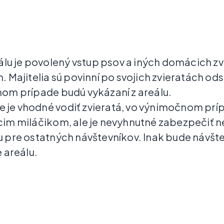
álu je povolený vstup psov a iných domácich zvi
 Majitelia sú povinní po svojich zvieratách od
om prípade budú vykázaní z areálu.
ie je vhodné vodiť zvieratá, vo výnimočnom príp
im miláčikom, ale je nevyhnutné zabezpečiť 
 pre ostatných návštevníkov. Inak bude návšt
 areálu.