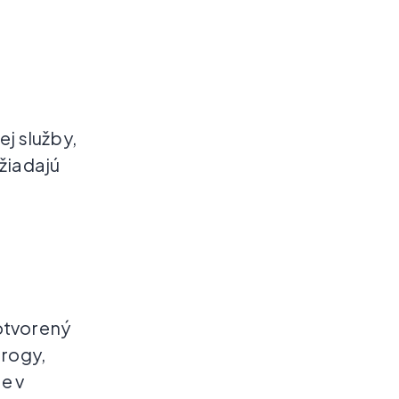
j služby,
žiadajú
otvorený
rogy,
e v