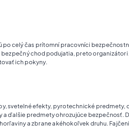
dú po celý čas prítomní pracovníci bezpečnostne
 o bezpečný chod podujatia, preto organizátori 
tovať ich pokyny.
by, svetelné efekty, pyrotechnické predmety, 
y a ďalšie predmety ohrozujúce bezpečnosť. D
horľaviny a zbrane akéhokoľvek druhu. Fajčeni