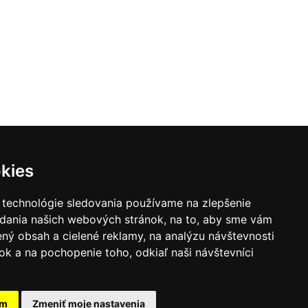
kies
 technológie sledovania používame na zlepšenie
adania našich webových stránok, na to, aby sme vám
ný obsah a cielené reklamy, na analýzu návštevnosti
k a na pochopenie toho, odkiaľ naši návštevníci
Úvod
Organizačné pokyny
Kontakt
am
Zmeniť moje nastavenia