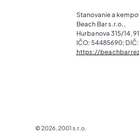
Stanovanie a kempovan
Beach Bar s.r.o.,
Hurbanova 315/14, 9
IČO: 54485690; DIČ
https://beachbarre
© 2026, 2001 s.r.o.