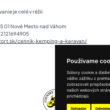
ie je celé v réžii:
15 01 Nové Mesto nad Váhom
: 2121694905
zort.sk/cennik-kemping-a-karavan/
Používame coo
Súbory cookie a ďalšie
vášho zážitku z prehli
zobrazovali prispôsobe
našich webových stráno
prichádzajú.
Súhlasím
Odmiet