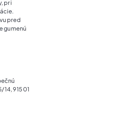
, pri
ácie.
avu pred
dne gumenú
zpečnú
/14, 915 01