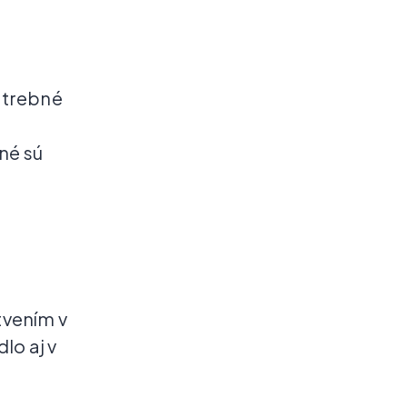
otrebné
né sú
tvením v
lo aj v