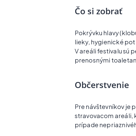
Čo si zobrať
Pokrývku hlavy (klo
lieky, hygienické pot
V areáli festivalu s
prenosnými toaletam
Občerstvenie
Pre návštevníkov je 
stravovacom areáli,
prípade nepriaznivé