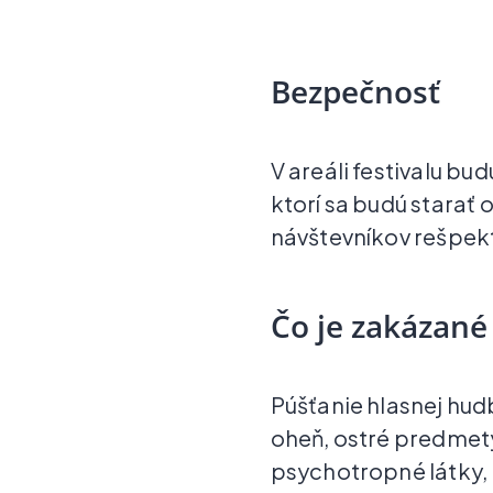
Bezpečnosť
V areáli festivalu bu
ktorí sa budú starať
návštevníkov rešpek
Čo je zakázané
Púšťanie hlasnej hud
oheň, ostré predmet
psychotropné látky, 