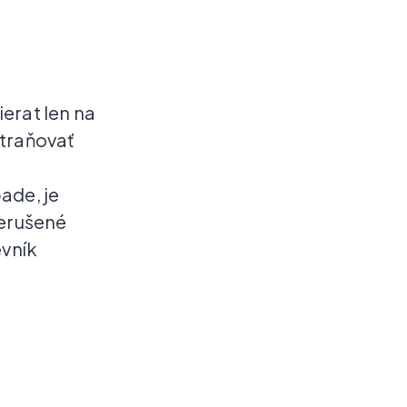
erat len na
straňovať
ade, je
nerušené
evník