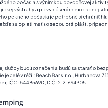
každého počasia s výnimkou povodňovej aktivity
ickej výstrahy a pri vyhlásení mimoriadnej situ
ho pekného počasia je potrebné si chrániť hl
ažďa sa oplatí mať so sebou pršiplášť, prípa
j služby budú označení a budú sa starať o be
je celé v réžii: Beach Bar s.r.o., Hurbanova 315
m; IČO: 54485690; DIČ: 2121694905.
kemping