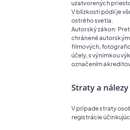
uzatvorených priest
V blízkosti pódií je 
ostrého svetla.
Autorský zákon: Pret
chránené autorskými
filmových, fotogra
účely, s výnimkou vý
označením akredito
Straty a nálezy
V prípade straty os
registrácie účinkujúc