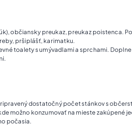
búk), občiansky preukaz, preukaz poistenca. P
reby, pršiplášť, karimatku.
ú pevné toalety s umývadlami a sprchami. Doplne
i.
pripravený dostatočný počet stánkov s občers
 kde možno konzumovať na mieste zakúpené jed
ho počasia.