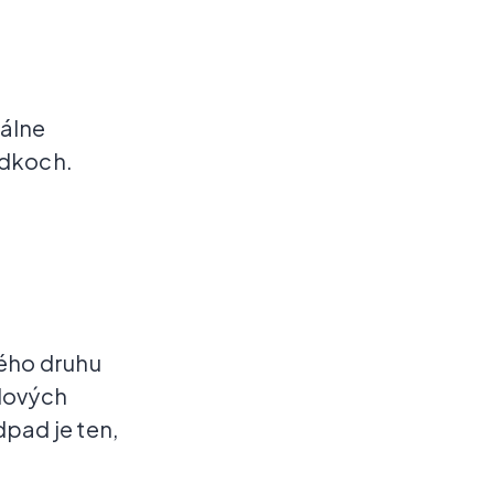
uálne
edkoch.
ého druhu
adových
dpad je ten,