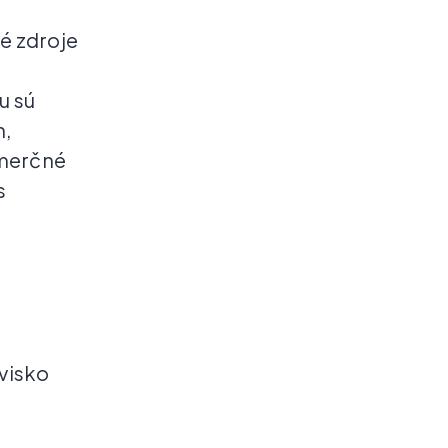
né zdroje
u sú
h,
omerčné
s
visko